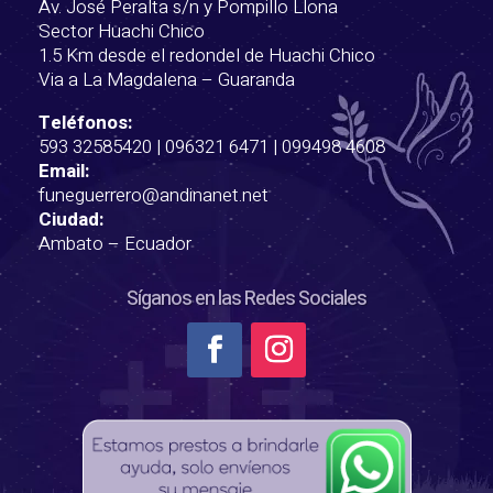
Av. José Peralta s/n y Pompillo Llona
Sector Huachi Chico
1.5 Km desde el redondel de Huachi Chico
Via a La Magdalena – Guaranda
Teléfonos:
593 32585420
|
096321 6471
|
099498 4608
Email:
funeguerrero@andinanet.net
Ciudad:
Ambato – Ecuador
Síganos en las Redes Sociales